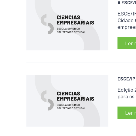
A ESCE/I
ESCE/IP
Cidade 
empreen
Ler 
ESCE/IPS
Edição 
para os
Ler 