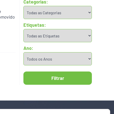
Categorias:
e
romovido
Etiquetas:
Ano:
Filtrar