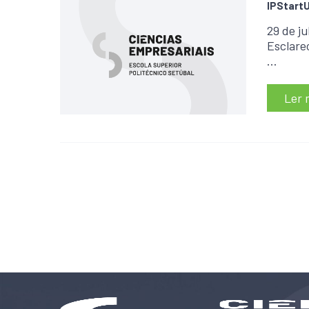
IPStartU
29 de ju
Esclare
…
Ler 