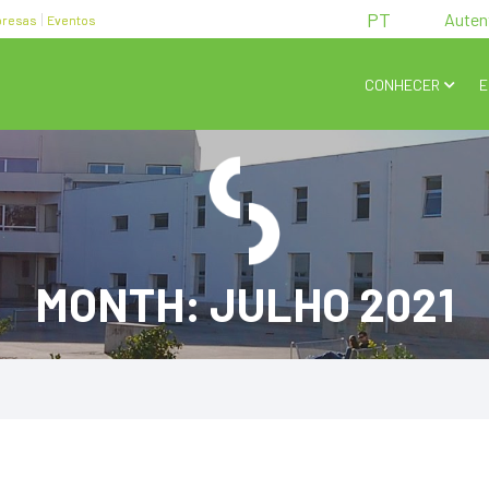
PT
Auten
resas
Eventos
CONHECER
E
MONTH: JULHO 2021