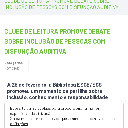
CLUBE DE LEITURA PROMOVE DEBATE SOBRE
INCLUSÃO DE PESSOAS COM DISFUNÇÃO AUDITIVA
CLUBE DE LEITURA PROMOVE DEBATE
SOBRE INCLUSÃO DE PESSOAS COM
DISFUNÇÃO AUDITIVA
Categorias
NOTÍCIAS
A 25 de fevereiro, a Biblioteca ESCE/ESS
promoveu um momento de partilha sobre
inclusão, conhecimento e responsabilidade
social com a apresentação do livro “A Surdez e a
Este site utiliza cookies para proporcionar a melhor
Pessoa com Disfunção Auditiva”, da autoria e
experiência de utilização.
coordenação de Helena Caria, docente da
Saiba mais sobre os cookies que usamos ou desative-os nas
ESS/IPS, moderada por Rita Ponce.
definições
.