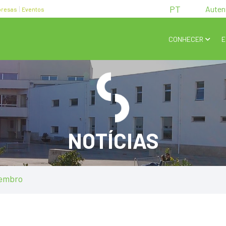
PT
Auten
resas
Eventos
CONHECER
E
NOTÍCIAS
zembro