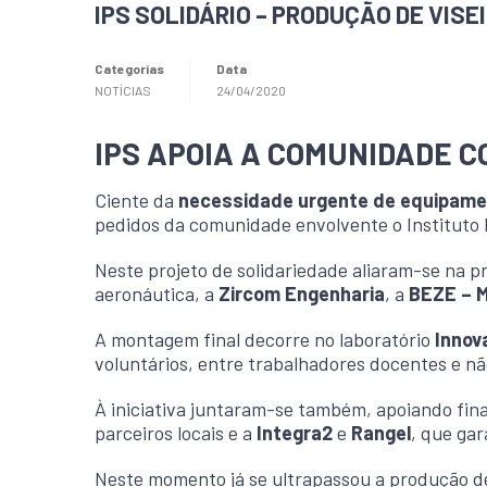
IPS SOLIDÁRIO – PRODUÇÃO DE VIS
Categorias
Data
NOTÍCIAS
24/04/2020
IPS APOIA A COMUNIDADE C
Ciente da
necessidade urgente de equipamen
pedidos da comunidade envolvente o Instituto P
Neste projeto de solidariedade aliaram-se na p
aeronáutica, a
Zircom Engenharia
, a
BEZE – 
A montagem final decorre no laboratório
Innov
voluntários, entre trabalhadores docentes e n
À iniciativa juntaram-se também, apoiando fi
parceiros locais e a
Integra2
e
Rangel
, que gar
Neste momento já se ultrapassou a produção de