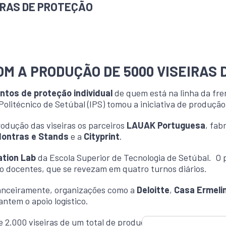
EIRAS DE PROTEÇÃO
OM A PRODUÇÃO DE 5000 VISEIRAS
tos de proteção individual
de quem está na linha da fre
olitécnico de Setúbal (IPS) tomou a iniciativa de produção
rodução das viseiras os parceiros
LAUAK Portuguesa
, fab
Montras e Stands
e a
Cityprint
.
ation Lab
da Escola Superior de Tecnologia de Setúbal. O
ão docentes, que se revezam em quatro turnos diários.
nanceiramente, organizações como a
Deloitte
,
Casa Ermeli
antem o apoio logístico.
 2.000 viseiras de um total de produção estimada de 5.00