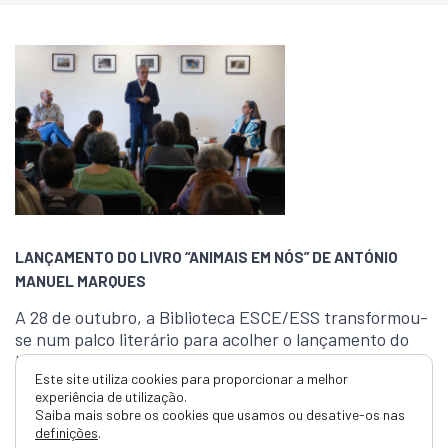
LANÇAMENTO DO LIVRO “ANIMAIS EM NÓS” DE ANTÓNIO
MANUEL MARQUES
A 28 de outubro, a Biblioteca ESCE/ESS transformou-
se num palco literário para acolher o lançamento do
livro “Animais em Nós”, da autoria de António Manuel
Este site utiliza cookies para proporcionar a melhor
Marques.
experiência de utilização.
Saiba mais sobre os cookies que usamos ou desative-os nas
definições
.
Ler mais